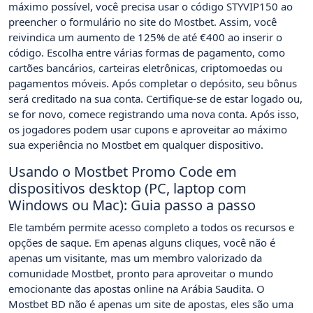
máximo possível, você precisa usar o código STYVIP150 ao
preencher o formulário no site do Mostbet. Assim, você
reivindica um aumento de 125% de até €400 ao inserir o
código. Escolha entre várias formas de pagamento, como
cartões bancários, carteiras eletrônicas, criptomoedas ou
pagamentos móveis. Após completar o depósito, seu bônus
será creditado na sua conta. Certifique-se de estar logado ou,
se for novo, comece registrando uma nova conta. Após isso,
os jogadores podem usar cupons e aproveitar ao máximo
sua experiência no Mostbet em qualquer dispositivo.
Usando o Μοѕtbеt Ρrοmο Сοdе em
dispositivos desktop (PC, laptop com
Windows ou Mac): Guia passo a passo
Ele também permite acesso completo a todos os recursos e
opções de saque. Em apenas alguns cliques, você não é
apenas um visitante, mas um membro valorizado da
comunidade Mostbet, pronto para aproveitar o mundo
emocionante das apostas online na Arábia Saudita. O
Mostbet BD não é apenas um site de apostas, eles são uma