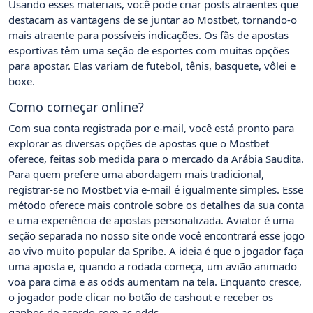
Usando esses materiais, você pode criar posts atraentes que
destacam as vantagens de se juntar ao Mostbet, tornando-o
mais atraente para possíveis indicações. Os fãs de apostas
esportivas têm uma seção de esportes com muitas opções
para apostar. Elas variam de futebol, tênis, basquete, vôlei e
boxe.
Como começar online?
Com sua conta registrada por e-mail, você está pronto para
explorar as diversas opções de apostas que o Mostbet
oferece, feitas sob medida para o mercado da Arábia Saudita.
Para quem prefere uma abordagem mais tradicional,
registrar-se no Mostbet via e-mail é igualmente simples. Esse
método oferece mais controle sobre os detalhes da sua conta
e uma experiência de apostas personalizada. Aviator é uma
seção separada no nosso site onde você encontrará esse jogo
ao vivo muito popular da Spribe. A ideia é que o jogador faça
uma aposta e, quando a rodada começa, um avião animado
voa para cima e as odds aumentam na tela. Enquanto cresce,
o jogador pode clicar no botão de cashout e receber os
ganhos de acordo com as odds.