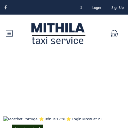
Login
Sign Up
Blog