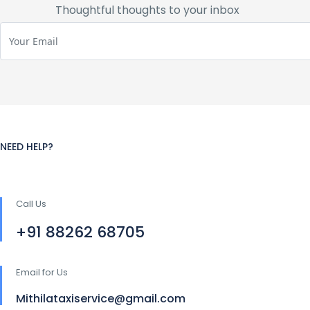
Thoughtful thoughts to your inbox
NEED HELP?
Call Us
+91 88262 68705
Email for Us
Mithilataxiservice@gmail.com