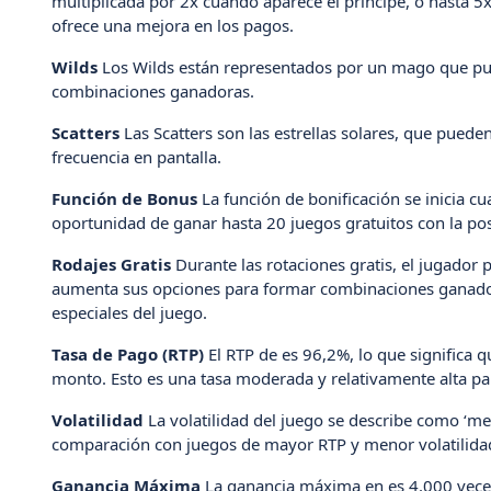
multiplicada por 2x cuando aparece el príncipe, o hasta 5x
ofrece una mejora en los pagos.
Wilds
Los Wilds están representados por un mago que pu
combinaciones ganadoras.
Scatters
Las Scatters son las estrellas solares, que pued
frecuencia en pantalla.
Función de Bonus
La función de bonificación se inicia cu
oportunidad de ganar hasta 20 juegos gratuitos con la po
Rodajes Gratis
Durante las rotaciones gratis, el jugador
aumenta sus opciones para formar combinaciones ganador
especiales del juego.
Tasa de Pago (RTP)
El RTP de es 96,2%, lo que signific
monto. Esto es una tasa moderada y relativamente alta par
Volatilidad
La volatilidad del juego se describe como ‘m
comparación con juegos de mayor RTP y menor volatilida
Ganancia Máxima
La ganancia máxima en es 4.000 veces