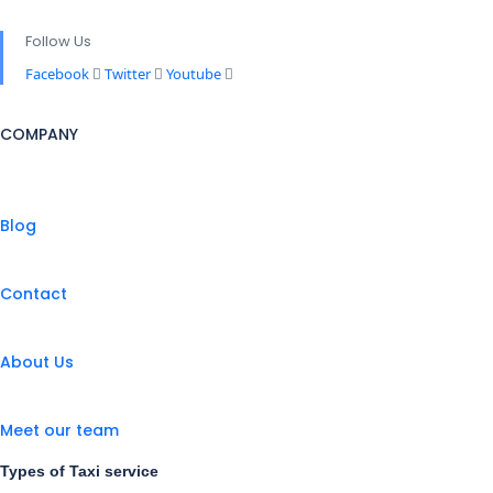
Follow Us
Facebook
Twitter
Youtube
COMPANY
Blog
Contact
About Us
Meet our team
Types of Taxi service