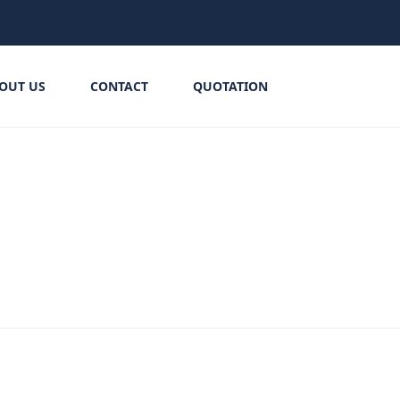
OUT US
CONTACT
QUOTATION