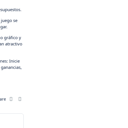
esupuestos.
l juego se
gar.
o gráfico y
an atractivo
es: Inicie
 ganancias,
are