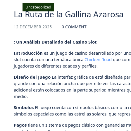
Uncategorized
La Ruta de la Gallina Azarosa
12 DECEMBER 2025
0 COMMENT
: Un Análisis Detallado del Casino Slot
Introducción
es un juego de casino desarrollado por uno
slot cuenta con una temática única
Chicken Road
que combi
jugadores de diferentes edades y perfiles.
Diseño del Juego
La interfaz gráfica de está diseñada pa
grande con una relación ancha que permite ver las caracte
adicional están colocados en la parte superior, mientras qu
medio.
Simbolos
El juego cuenta con símbolos básicos como la re
simbolos especiales como las estrellas solares, que repres
Pagos
tiene un sistema de pagos clásico con ganancias m