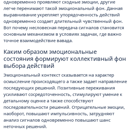
одновременно проявляют сходные эмоции, другие
легче перенимают такой эмоциональный фон. Данная
выравнивание укрепляет упорядоченность действий
одновременно создает длительный чувственный фон.
Вот почему несловесная передача сигналов становится
основным механизмом в условиях задачах, где важно
точное взаимодействие вавада.
Каким образом эмоциональные
состояния формируют коллективный фон
выбора действий
Эмоциональный контекст сказывается на характер
осмысление происходящего а также задает направление
последующих решений. Позитивные переживания
усиливают сосредоточенность, стимулируют умение к
детальному оценке а также способствуют
последовательности решений. Отрицательные эмоции,
наоборот, повышают импульсивность, затрудняют
анализ сигналов одновременно повышают шанс
неточных решений.