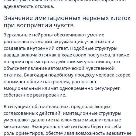
адекватность отклика.
Значение имитационных нервных клеток
при восприятии чувств
Зеркальные нейроны обеспечивают умение
распознавать эмоции окружающих участников и
создавать внутренний ответ. Подобные структуры
вавада включаются как в ходе своих поступков, а также
во время просмотра за действиями участников, что
объясняет явление автоматической чувственной
отклика. Благодаря подобному процессу человек скорее
понимает общие настроения, распознает
эмоциональный климат одновременно регулирует
собственное реагирование.
В ситуациях обстоятельствах, предполагающих
согласованных действий, имитационные структуры
уменьшают давление на ключевые мышлительные
механизмы. Эмоциональные сигналы берут на себя
роль ориентиров, обеспечивая возможность адекватнее