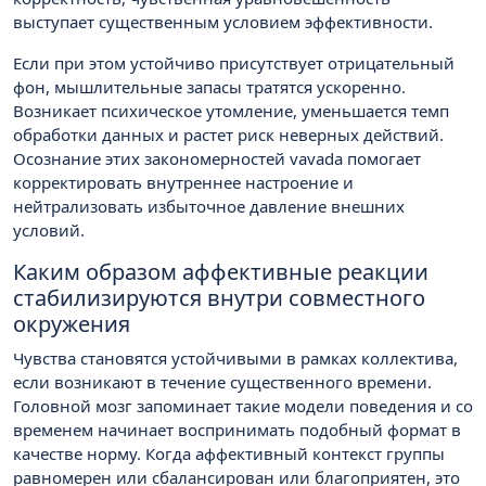
выступает существенным условием эффективности.
Если при этом устойчиво присутствует отрицательный
фон, мышлительные запасы тратятся ускоренно.
Возникает психическое утомление, уменьшается темп
обработки данных и растет риск неверных действий.
Осознание этих закономерностей vavada помогает
корректировать внутреннее настроение и
нейтрализовать избыточное давление внешних
условий.
Каким образом аффективные реакции
стабилизируются внутри совместного
окружения
Чувства становятся устойчивыми в рамках коллектива,
если возникают в течение существенного времени.
Головной мозг запоминает такие модели поведения и со
временем начинает воспринимать подобный формат в
качестве норму. Когда аффективный контекст группы
равномерен или сбалансирован или благоприятен, это