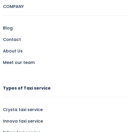
COMPANY
Blog
Contact
About Us
Meet our team
Types of Taxi service
Crysta taxi service
Innova taxi service