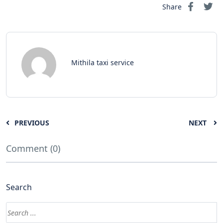
Share
Mithila taxi service
PREVIOUS
NEXT
Comment (0)
Search