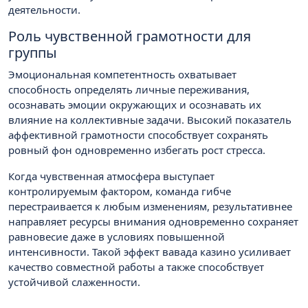
деятельности.
Роль чувственной грамотности для
группы
Эмоциональная компетентность охватывает
способность определять личные переживания,
осознавать эмоции окружающих и осознавать их
влияние на коллективные задачи. Высокий показатель
аффективной грамотности способствует сохранять
ровный фон одновременно избегать рост стресса.
Когда чувственная атмосфера выступает
контролируемым фактором, команда гибче
перестраивается к любым изменениям, результативнее
направляет ресурсы внимания одновременно сохраняет
равновесие даже в условиях повышенной
интенсивности. Такой эффект вавада казино усиливает
качество совместной работы а также способствует
устойчивой слаженности.