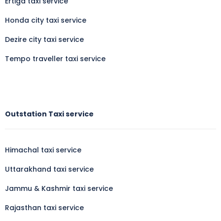
Ertiga taxi service
Honda city taxi service
Dezire city taxi service
Tempo traveller taxi service
Outstation Taxi service
Himachal taxi service
Uttarakhand taxi service
Jammu & Kashmir taxi service
Rajasthan taxi service