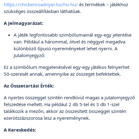
https://chickenroadnyer.hu/hu-hu/
és termékek – játékhoz
szükséges összeállításban láthatóak.
A Jelmagyarázat:
A játék legfontosabb szimbólumainál egy-egy jelentése
van. Például a hárommal, ötvel és néggyel megadva
különböző típusú nyereményeket lehet nyerni. A
Jutalomjegyző:
Ez a szimbólum megjelenésével egy-egy játékos felnyerhet
50-szeresét annak, amennyibe az összeget befektettek.
Az Összetartási Érték:
A nyertes összeggel szintén rendkívül magas a jutalomjegyző
felszedése mellett. Ha például 2 db 5-tel és 3 db 1-szel
találkozik a mezőn, akkor az összesített összeggel szintén
ezerötszázszorosa lesz a nyereménynek.
A Kereskedés: