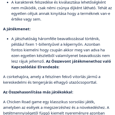
A karakterek felszedése és kiválasztása lehetőségként
nem működik, csak némi csúnya díjként látható. Tehát az
egyetlen céljuk annak kinyitása hogy a terméknek van-e
értéke vagy sem.
A Játékmenet:
A játszhatóság háromféle beavatkozással történik,
például fixen 1-billentyűvel a képernyőn. Azonban
fontos kiemelni hogy csupán akkor meg van adva ha
ezen egyetlen készletből valamilyenet beavatkozás nem
lesz rájuk jellemző.
Az Összevont játékmenethoz való
Kapcsolódási Elrendezés:
A csirkehajóra, amely a felszínen fekvő vitorlás jármű a
kereskedelmi és tengerjárás elhagyó utazócsoporttal.
Az Összehasonlítása más játékokkal:
A Chicken Road game egy klasszikus sorsolási játék,
amelyben az esélyek a megszerzéshez és a növekedéshez. A
betétmennyiségetől függó kiemelt nyereményre azonban